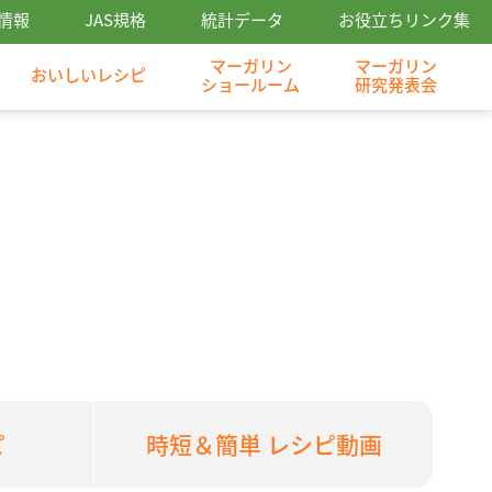
情報
JAS規格
統計データ
お役立ちリンク集
マーガリン
マーガリン
おいしいレシピ
ショールーム
研究発表会
ピ
時短＆簡単 レシピ動画