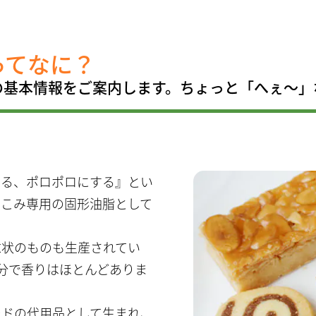
ってなに？
の基本情報をご案内します。ちょっと「へぇ〜」
させる、ポロポロにする』とい
りこみ専用の固形油脂として
末状のものも生産されてい
成分で香りはほとんどありま
ードの代用品として生まれ、