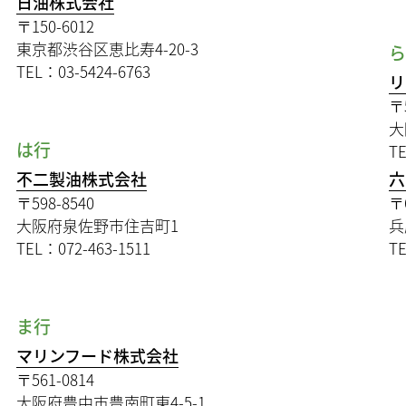
日油株式会社
〒150-6012
東京都渋谷区恵比寿4-20-3
TEL：03-5424-6763
リ
〒
大
は行
TE
不二製油株式会社
六
〒598-8540
〒
大阪府泉佐野市住吉町1
兵
TEL：072-463-1511
TE
ま行
マリンフード株式会社
〒561-0814
大阪府豊中市豊南町東4-5-1