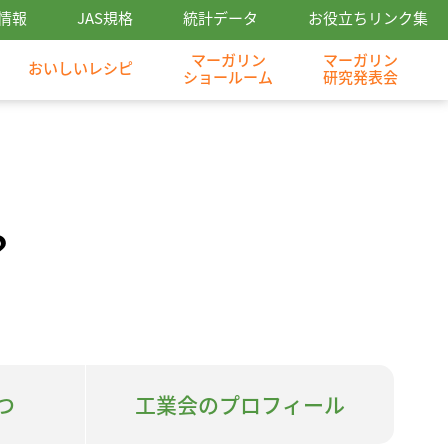
情報
JAS規格
統計データ
お役立ちリンク集
マーガリン
マーガリン
おいしいレシピ
ショールーム
研究発表会
？
つ
工業会のプロフィール