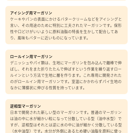
アイシング用マーガリン
ケーキやパンの表面にかけるバタークリームなどをアイシングと
言い、その用途のために特別に工夫されたマーガリンです。保形
性や口どけがいいように原料油脂の特長を生かして配合してあ
り、風味もバターに近いものになっています。
ロールイン用マーガリン
デニッシュやパイ類は、生地にマーガリンを包み込んで麺棒で伸
ばし、それをまた折りたたんで伸ばすという作業を繰り返すロー
ルインという方法で生地に層を作ります。これ専用に開発された
のがロールイン用マーガリンです。室温にかかわらずパイ生地の
なかに薄膜状に伸びる性質を持っています。
逆相型マーガリン
日本で開発された新しい型のマーガリンです。普通のマーガリン
は油の中に水が細かい粒になって分散している型（油中水型）で
すが、逆相型はそれとは逆に水の中に油が細かく分散している型
（水中油型）です。水分が外側にあるため硬い油脂を原料に使っ