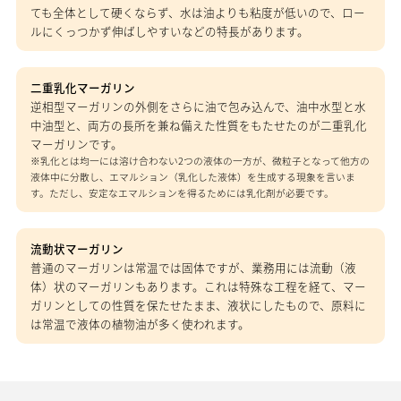
ても全体として硬くならず、水は油よりも粘度が低いので、ロー
ルにくっつかず伸ばしやすいなどの特長があります。
二重乳化マーガリン
逆相型マーガリンの外側をさらに油で包み込んで、油中水型と水
中油型と、両方の長所を兼ね備えた性質をもたせたのが二重乳化
マーガリンです。
※乳化とは均一には溶け合わない2つの液体の一方が、微粒子となって他方の
液体中に分散し、エマルション（乳化した液体）を生成する現象を言いま
す。ただし、安定なエマルションを得るためには乳化剤が必要です。
流動状マーガリン
普通のマーガリンは常温では固体ですが、業務用には流動（液
体）状のマーガリンもあります。これは特殊な工程を経て、マー
ガリンとしての性質を保たせたまま、液状にしたもので、原料に
は常温で液体の植物油が多く使われます。