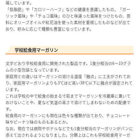
場しています。
「低脂肪」や「カロリーハーフ」などの健康を意識したもの、「ガー
リック風味」や「チョコ風味」のひと味違った風味をつけたもの、原
料にオリーブオイルや紅花油を使った素材を重視したものなどが出て
おり、好みに応じて種類も豊富になっています。
学校給食用マーガリン
文字どおり学校給食用に開発された製品です。1食分相当の6～10グラ
ムの小型包装となっています。
家庭用との違いはマーガリンの溶ける温度「融点」に工夫がされてお
り、家庭用マーガリンよりも3℃ほど高い38℃以下に融点が設定されて
います。
これは学校の中で給食の始まる寸前までマーガリンを冷蔵庫に置いて
おけないことや、夏など気温の高さで溶けてしまわないための配慮で
す。
給食用のマーガリンにも現在は色々な種類が出ており、チョコレート
味やピーナツ味のものもあるとか。
なお、現在では病院やホテルなどでも1食分相当のマーガリンがパンに
添えて出されるようになりました。分類上はこれも学校給食用マーガ