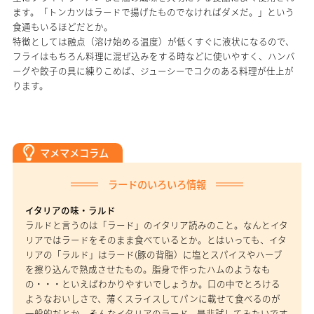
ます。「トンカツはラードで揚げたものでなければダメだ。」という
食通もいるほどだとか。
特徴としては融点（溶け始める温度）が低くすぐに液状になるので、
フライはもちろん料理に混ぜ込みをする時などに使いやすく、ハンバ
ーグや餃子の具に練りこめば、ジューシーでコクのある料理が仕上が
ります。
マメマメコラム
ラードのいろいろ情報
イタリアの味・ラルド
ラルドと言うのは「ラード」のイタリア読みのこと。なんとイタ
リアではラードをそのまま食べているとか。とはいっても、イタ
リアの「ラルド」はラード(豚の背脂）に塩とスパイスやハーブ
を擦り込んで熟成させたもの。脂身で作ったハムのようなも
の・・・といえばわかりやすいでしょうか。口の中でとろける
ようなおいしさで、薄くスライスしてパンに載せて食べるのが
一般的だとか。そんなイタリアのラード、是非試してみたいです