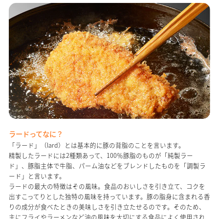
ラードってなに？
「ラード」（lard）とは基本的に豚の背脂のことを言います。
精製したラードには2種類あって、100％豚脂のものが「純製ラー
ド」、豚脂主体で牛脂、パーム油などをブレンドしたものを「調製ラ
ード」と言います。
ラードの最大の特徴はその風味。食品のおいしさを引き立て、コクを
出すこってりとした独特の風味を持っています。豚の脂身に含まれる香
りの成分が食べたときの美味しさを引き立たせるのです。そのため、
主にフライやラーメンなど油の風味を大切にする食品によく使用され