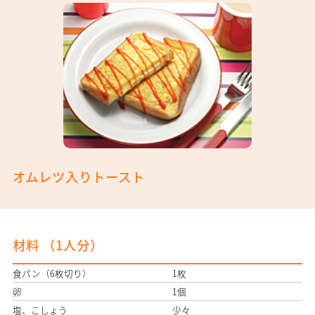
オムレツ入りトースト
材料 （
1人分
）
食パン（6枚切り）
1枚
卵
1個
塩、こしょう
少々