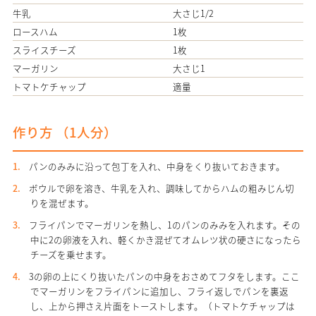
牛乳
大さじ1/2
ロースハム
1枚
スライスチーズ
1枚
マーガリン
大さじ1
トマトケチャップ
適量
作り方 （
1人分
）
パンのみみに沿って包丁を入れ、中身をくり抜いておきます。
ボウルで卵を溶き、牛乳を入れ、調味してからハムの粗みじん切
りを混ぜます。
フライパンでマーガリンを熱し、1のパンのみみを入れます。その
中に2の卵液を入れ、軽くかき混ぜてオムレツ状の硬さになったら
チーズを乗せます。
3の卵の上にくり抜いたパンの中身をおさめてフタをします。ここ
でマーガリンをフライパンに追加し、フライ返しでパンを裏返
し、上から押さえ片面をトーストします。（トマトケチャップは