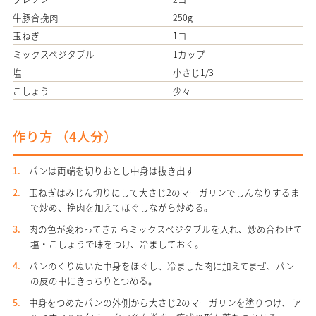
牛豚合挽肉
250g
玉ねぎ
1コ
ミックスベジタブル
1カップ
塩
小さじ1/3
こしょう
少々
作り方 （
4人分
）
パンは両端を切りおとし中身は抜き出す
玉ねぎはみじん切りにして大さじ2のマーガリンでしんなりするま
で炒め、挽肉を加えてほぐしながら炒める。
肉の色が変わってきたらミックスベジタブルを入れ、炒め合わせて
塩・こしょうで味をつけ、冷ましておく。
パンのくりぬいた中身をほぐし、冷ました肉に加えてまぜ、パン
の皮の中にきっちりとつめる。
中身をつめたパンの外側から大さじ2のマーガリンを塗りつけ、 ア