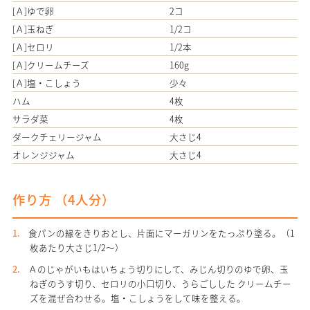
[Ａ]ゆで卵
2コ
[Ａ]玉ねぎ
1/2コ
[Ａ]セロリ
1/2本
[Ａ]クリームチーズ
160g
[Ａ]塩・こしょう
少々
ハム
4枚
サラダ菜
4枚
ダークチェリージャム
大さじ4
オレンジジャム
大さじ4
作り方 （
4人分
）
食パンの縁をきりおとし、片面にマーガリンをたっぷり塗る。（1
枚あたり大さじ1/2～）
Ａのじゃがいもはいちょう切りにして、みじん切りのゆで卵、玉
ねぎのうす切り、セロリの小口切り、うらごしした クリームチー
ズを混ぜ合わせる。塩・こしょうをして味を整える。