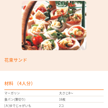
花束サンド
材料 （
4人分
）
マーガリン
大さじ8～
食パン(薄切り)
16枚
[Ａ]ゆでじゃがいも
2コ