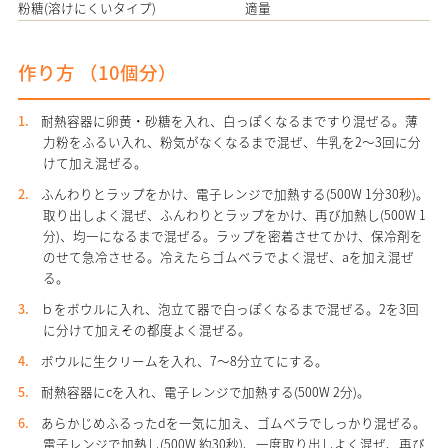
粉糖(溶けにくいタイプ)
適量
作り方 （
10個分
）
耐熱容器に卵黄・砂糖を入れ、白っぽくなるまですり混ぜる。薄
力粉をふるい入れ、粉気がなくなるまで混ぜ、牛乳を2～3回に分
けて加え混ぜる。
ふんわりとラップをかけ、電子レンジで加熱する(500W 1分30秒)。
取り出しよく混ぜ、ふんわりとラップをかけ、再び加熱し(500W 1
分)、均一になるまで混ぜる。ラップを密着させてかけ、保冷剤を
のせて急冷させる。冷えたらゴムベラでよく混ぜ、aを加え混ぜ
る。
ｂをボウルに入れ、泡立て器で白っぽくなるまで混ぜる。2を3回
に分けて加えその都度よく混ぜる。
ボウルに生クリームを入れ、7～8分立てにする。
耐熱容器にcを入れ、電子レンジで加熱する(500W 2分)。
あらかじめふるったdを一気に加え、ゴムベラでしっかり混ぜる。
電子レンジで加熱し(500W 約30秒)、一度取り出しよく混ぜ、再び