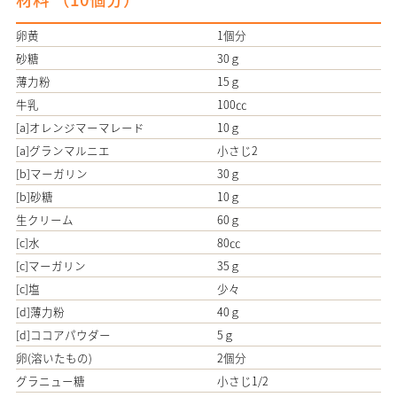
卵黄
1個分
砂糖
30ｇ
薄力粉
15ｇ
牛乳
100㏄
[a]オレンジマーマレード
10ｇ
[a]グランマルニエ
小さじ2
[b]マーガリン
30ｇ
[b]砂糖
10ｇ
生クリーム
60ｇ
[c]水
80㏄
[c]マーガリン
35ｇ
[c]塩
少々
[d]薄力粉
40ｇ
[d]ココアパウダー
5ｇ
卵(溶いたもの)
2個分
グラニュー糖
小さじ1/2