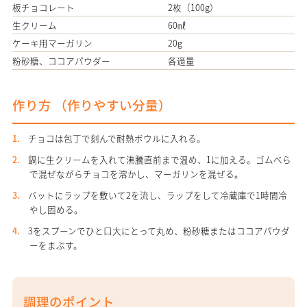
板チョコレート
2枚（100g）
生クリーム
60㎖
ケーキ用マーガリン
20g
粉砂糖、ココアパウダー
各適量
作り方 （
作りやすい分量
）
チョコは包丁で刻んで耐熱ボウルに入れる。
鍋に生クリームを入れて沸騰直前まで温め、1に加える。ゴムべら
で混ぜながらチョコを溶かし、マーガリンを混ぜる。
バットにラップを敷いて2を流し、ラップをして冷蔵庫で1時間冷
やし固める。
3をスプーンでひと口大にとって丸め、粉砂糖またはココアパウダ
ーをまぶす。
調理のポイント