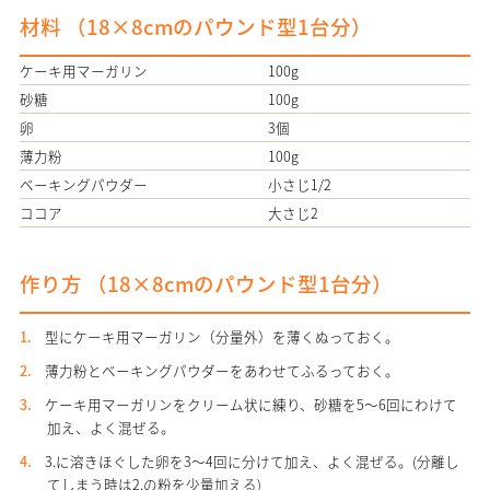
材料 （
18×8cmのパウンド型1台分
）
ケーキ用マーガリン
100g
砂糖
100g
卵
3個
薄力粉
100g
ベーキングパウダー
小さじ1/2
ココア
大さじ2
作り方 （
18×8cmのパウンド型1台分
）
型にケーキ用マーガリン（分量外）を薄くぬっておく。
薄力粉とベーキングパウダーをあわせてふるっておく。
ケーキ用マーガリンをクリーム状に練り、砂糖を5～6回にわけて
加え、よく混ぜる。
3.に溶きほぐした卵を3～4回に分けて加え、よく混ぜる。(分離し
てしまう時は2.の粉を少量加える)