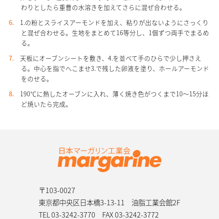
わりとしたら重曹の水溶きを加えてさらに混ぜ合わせる。
1.の粉とスライスアーモンドを加え、粘りが出ないようにさっくり
と混ぜ合わせる。生地をまとめて16等分し、1個ずつ両手でまるめ
る。
天板にオーブンシートを敷き、4.を並べて手のひらで少し押さえ
る。中心を指でへこませ3.で残した卵液を塗り、ホールアーモンド
をのせる。
190℃に熱したオーブンに入れ、薄く焼き色がつくまで10～15分ほ
ど焼いたら完成。
〒103-0027
東京都中央区日本橋3-13-11 油脂工業会館2F
TEL 03-3242-3770
FAX 03-3242-3772