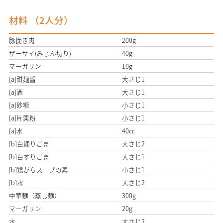
材料 （
2
人分）
豚挽き肉
200g
ザーサイ(みじん切り)
40g
マーガリン
10g
[a]甜麺醤
大さじ1
[a]酒
大さじ1
[a]砂糖
小さじ1
[a]片栗粉
小さじ1
[a]水
40cc
[b]白練りごま
大さじ2
[b]白すりごま
大さじ1
[b]鶏がらスープの素
小さじ1
[b]水
大さじ2
中華麺（蒸し麺）
300g
マーガリン
20g
水
大さじ2