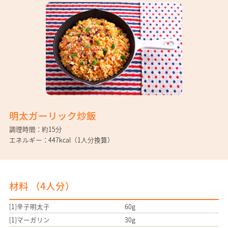
明太ガーリック炒飯
調理時間
約15分
エネルギー
447kcal（1人分換算）
材料 （
4
人分）
[1]辛子明太子
60g
[1]マーガリン
30g