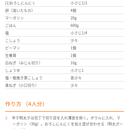
[1]おろしにんにく
小さじ1/2
卵（溶いたもの）
4個
マーガリン
20g
ごはん
600g
塩
小さじ1/4
こしょう
少々
ピーマン
1個
生椎茸
1個
白ねぎ（みじん切り）
10g
しょうゆ
小さじ1
塩・粗挽き黒こしょう
各少々
青ねぎ（小口切り）
少々
作り方 （
4
人分）
辛子明太子は包丁で切り目を入れ薄皮を除く。ボウルに入れ、マ
ーガリン（30g）。おろしにんにくを加え混ぜ合わせる（明太ガー