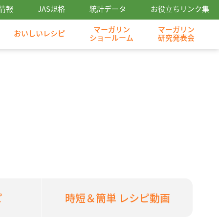
情報
JAS規格
統計データ
お役立ちリンク集
マーガリン
マーガリン
おいしいレシピ
ショールーム
研究発表会
ピ
時短＆簡単 レシピ動画