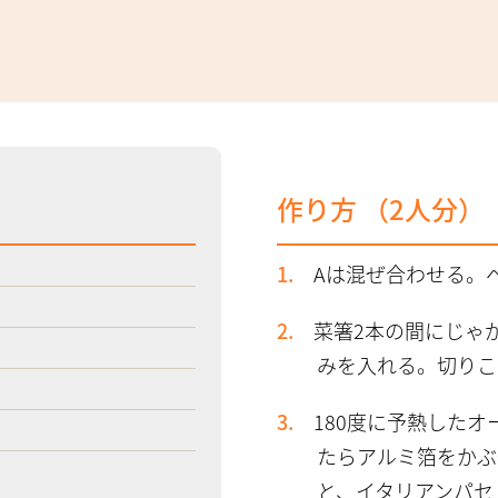
作り方 （
2
人分）
Aは混ぜ合わせる。ベ
菜箸2本の間にじゃ
みを入れる。切りこ
180度に予熱した
たらアルミ箔をかぶ
と、イタリアンパセ