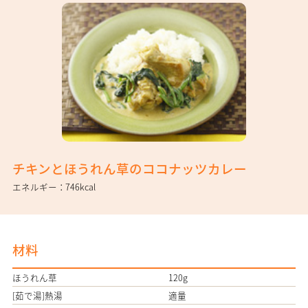
チキンとほうれん草のココナッツカレー
エネルギー
746kcal
材料
ほうれん草
120g
[茹で湯]熱湯
適量