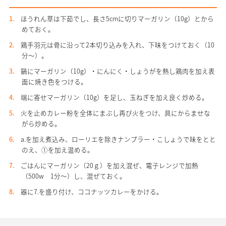
ほうれん草は下茹でし、長さ5cmに切りマーガリン（10g）とから
めておく。
鶏手羽元は骨に沿って2本切り込みを入れ、下味をつけておく（10
分～）。
鍋にマーガリン（10g）・にんにく・しょうがを熱し鶏肉を加え表
面に焼き色をつける。
端に寄せマーガリン（10g）を足し、玉ねぎを加え良く炒める。
火を止めカレー粉を全体にまぶし再び火をつけ、具にからませな
がら炒める。
a.を加え煮込み、ローリエを除きナンプラー・こしょうで味をとと
のえ、①を加え温める。
ごはんにマーガリン（20ｇ）を加え混ぜ、電子レンジで加熱
（500w 1分～）し、混ぜておく。
器に7.を盛り付け、ココナッツカレーをかける。