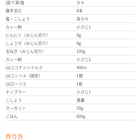
[茹で湯]塩
少々
鶏手羽元
8本
塩・こしょう
各少々
カレー粉
小さじ1
にんにく（みじん切り）
8g
しょうが（みじん切り）
8g
玉ねぎ（みじん切り）
100g
カレー粉
小さじ2
[a]ココナッツミルク
400cc
[a]コンソメ（固形）
1個
[a]ローリエ
1枚
ナンプラー
小さじ1
こしょう
適量
マーガリン
50g
ごはん
600g
作り方