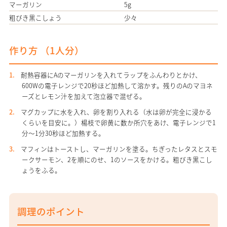
マーガリン
5g
粗びき黒こしょう
少々
作り方 （
1人分
）
耐熱容器にAのマーガリンを入れてラップをふんわりとかけ、
600Wの電子レンジで20秒ほど加熱して溶かす。残りのAのマヨネ
ーズとレモン汁を加えて泡立器で混ぜる。
マグカップに水を入れ、卵を割り入れる（水は卵が完全に浸かる
くらいを目安に。）楊枝で卵黄に数か所穴をあけ、電子レンジで1
分～1分30秒ほど加熱する。
マフィンはトーストし、マーガリンを塗る。ちぎったレタスとスモ
ークサーモン、2を順にのせ、1のソースをかける。粗びき黒こし
ょうをふる。
調理のポイント