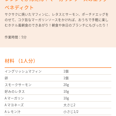
ベネディクト
サクサクに焼いたマフィンに、レタスとサーモン、ポーチドエッグを
のせて、コク旨なマーガリンソースをかければ、おうちで手軽に楽し
むホテル風朝食のできあがり！朝食や休日のブランチにもぴったり！
作業時間：5分
材料 （
1人分
）
イングリッシュマフィン
1個
卵
1個
スモークサーモン
20g
好みのレタス
10g
A マーガリン
10g
A マヨネーズ
大さじ2
A レモン汁
小さじ1/2