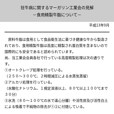
狂牛病に関するマーガリン工業会の見解
－食用精製牛脂について－
平成13年9月
原料牛脂は食用として食品衛生法に基づき健康な牛から製造さ
れており、食用精製牛脂は高度に精製され蛋白質を含まないので
国際的にも安全であると認められています。
尚、当工業会会員各社で行っている高度精製処理は次の通りで
す。
①オートクレーブ処理を行っている。
（２５０～３００℃、２時間減圧による水蒸気蒸留）
②アルカリ処理を行っている。
（水酸化ナトリウム、１規定溶液以上、８０℃以上１００℃まで
３０分）
③水洗（８０～１００℃の水で遠心分離）や活性炭及び活性白土
による吸着で不純物の除去が①②に付随している。