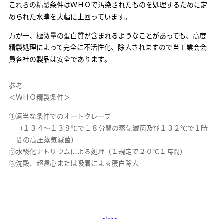
これらの精製条件はＷＨＯで汚染されたものを処理するために定
められた水準を大幅に上回っています。
万が一、極微量の蛋白質が含まれるようなことがあっても、高度
精製処理によって完全に不活性化、除去されますので当工業会会
員各社の製品は安全であります。
参考
＜ＷＨＯ精製条件＞
①適当な条件でのオートクレーブ
（１３４～１３８℃で１８分間の蒸気滅菌及び１３２℃で１時
間の高圧蒸気滅菌）
②水酸化ナトリウムによる処理（１規定で２０℃１時間）
③沈殿、超遠心または吸着による蛋白除去
close